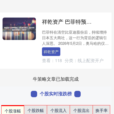
祥乾资产 巴菲特预言: 20年或50年后, 日本和美国都会更强大, 中国呢?
巴菲特在清空比亚迪股份后，持续增持
日本五大商社，这一行为背后的逻辑引
人深思。 2026年5月2日，奥马哈的仪式
宣告95岁的巴菲特正式退休，“后巴菲特
祥乾资产
时代”来临。....
查看：
118
分类：
线上配资开户
牛策略文章已加载完成
个股实时涨跌榜
个股跌幅
个股流入
个股流出
换手率
个股涨幅