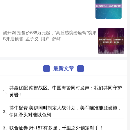
旗开网 预售价688万元起，“高质感缤纷座驾”缤果
S开启预售_孟子义_用户_舒屿
最新文章
共赢优配 南部战区、中国海警同时发声：我们共同守护
1、
黄岩！
博牛配资 美伊同时制定大战计划，美军瞄准能源设施，
2、
伊朗矛头对准以色列
联合证券 歼-15T有多强，千里之外锁定对手！
3、