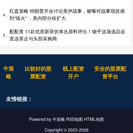
红盘策略 特朗普开会讨论美伊战事，被曝对战事现状感
4、
到“恼火” ，美内部分歧扩大
配配查 11款优质新茶饮单丛原料评出！饶平这场选品会
5、
直连茶企与头部采购商
牛策
比较好的股
线上配资
安全的股票配
略
票配资
开户
资平台
友情链接：
Powered by
牛策略
RSS地图
HTML地图
Copyright
© 2023-2026