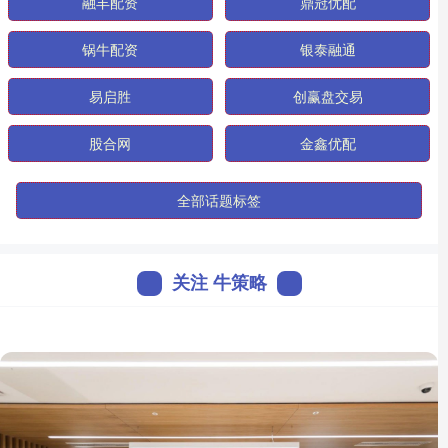
融丰配资
鼎冠优配
锅牛配资
银泰融通
易启胜
创赢盘交易
股合网
金鑫优配
全部话题标签
关注 牛策略