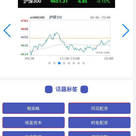
沪深300
4651.31
-6.85
-0.15%
话题标签
顺策略
同花配资
维嘉资本
鳄鱼配资