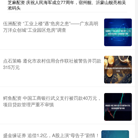
芝麻配资 庆祝人民海军成立77周年，宿州舰、沂蒙山舰亮相吴
淞码头
伍洲配资 ​“工业上楼”遇“危房之患”——广东高明
万洋众创城“工业园区危房”调查
点石策略 遵化市农村信用合作联社被警告并罚款
315万元
鳄鱼配资 中国工商银行武义支行被罚款40万元，
项目贷款管理严重不审慎
盛金缘证券 追偿1.2亿，A股上演“母告子”剧情！