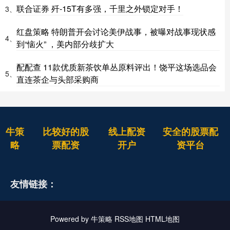
联合证券 歼-15T有多强，千里之外锁定对手！
3、
红盘策略 特朗普开会讨论美伊战事，被曝对战事现状感
4、
到“恼火” ，美内部分歧扩大
配配查 11款优质新茶饮单丛原料评出！饶平这场选品会
5、
直连茶企与头部采购商
牛策
比较好的股
线上配资
安全的股票配
略
票配资
开户
资平台
友情链接：
Powered by
牛策略
RSS地图
HTML地图