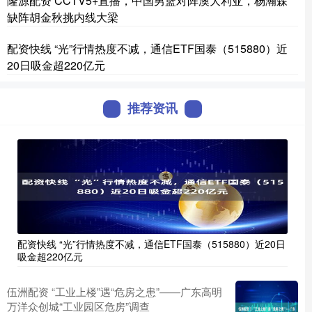
隆源配资 CCTV5+直播，中国男篮对阵澳大利亚，杨瀚森
缺阵胡金秋挑内线大梁
配资快线 “光”行情热度不减，通信ETF国泰（515880）近
20日吸金超220亿元
推荐资讯
配资快线 “光”行情热度不减，通信ETF国泰（515880）近20日
吸金超220亿元
伍洲配资 ​“工业上楼”遇“危房之患”——广东高明
万洋众创城“工业园区危房”调查