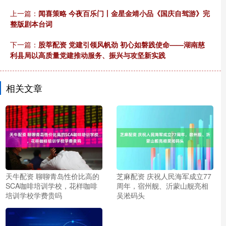
上一篇：
闻喜策略 今夜百乐门丨金星金靖小品《国庆自驾游》完
整版剧本台词
下一篇：
股莘配资 党建引领风帆劲 初心如磐践使命——湖南慈
利县局以高质量党建推动服务、振兴与攻坚新实践
相关文章
天牛配资 聊聊青岛性价比高的
芝麻配资 庆祝人民海军成立77
SCA咖啡培训学校，花样咖啡
周年，宿州舰、沂蒙山舰亮相
培训学校学费贵吗
吴淞码头