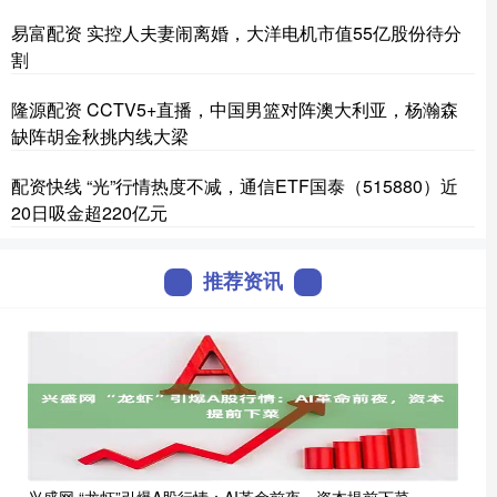
易富配资 实控人夫妻闹离婚，大洋电机市值55亿股份待分
割
隆源配资 CCTV5+直播，中国男篮对阵澳大利亚，杨瀚森
缺阵胡金秋挑内线大梁
配资快线 “光”行情热度不减，通信ETF国泰（515880）近
20日吸金超220亿元
推荐资讯