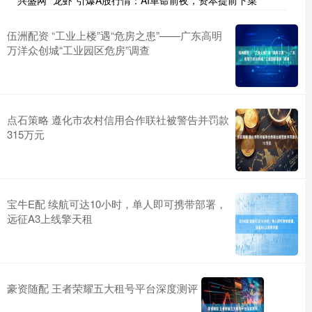
兴盛网 “龙虾”引爆A股行情：AI革命前夜，资本提前下菜
伍洲配资 ​“工业上楼”遇“危房之患”——广东高明
万洋众创城“工业园区危房”调查
点石策略 遵化市农村信用合作联社被警告并罚款
315万元
宝牛E配 续航可达10小时，单人即可携带部署，
远征A3上线擎天租
豪资随配 王者荣耀五大租号平台深度测评