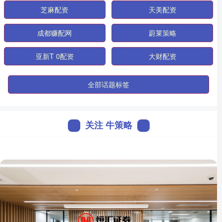
芝麻配资
天美配资
成都赚配网
蔚莱策略
亚新T 0配资
大财配资
全部话题标签
关注 牛策略