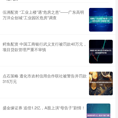
伍洲配资 ​“工业上楼”遇“危房之患”——广东高明
万洋众创城“工业园区危房”调查
鳄鱼配资 中国工商银行武义支行被罚款40万元，
项目贷款管理严重不审慎
点石策略 遵化市农村信用合作联社被警告并罚款
315万元
盛金缘证券 追偿1.2亿，A股上演“母告子”剧情！