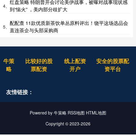
红盘策略 特朗普开会讨论美伊战事，被曝对战事现状感
4、
到“恼火” ，美内部分歧扩大
配配查 11款优质新茶饮单丛原料评出！饶平这场选品会
5、
直连茶企与头部采购商
牛策
比较好的股
线上配资
安全的股票配
略
票配资
开户
资平台
友情链接：
Powered by
牛策略
RSS地图
HTML地图
Copyright
© 2023-2026