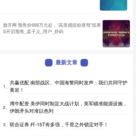
旗开网 预售价688万元起，“高质感缤纷座驾”缤果
S开启预售_孟子义_用户_舒屿
最新文章
共赢优配 南部战区、中国海警同时发声：我们共同守护
1、
黄岩！
博牛配资 美伊同时制定大战计划，美军瞄准能源设施，
2、
伊朗矛头对准以色列
联合证券 歼-15T有多强，千里之外锁定对手！
3、