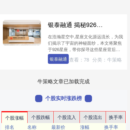
银泰融通 揭秘926星座的独特魅力：探寻你的星盘秘密
在浩瀚星空中,星座文化源远流长，为我
们揭示了宇宙的神秘面纱，本文将聚焦
于926星座，带你探寻这些星座背后独
特的魅力，助你揭开自己的星盘秘密。
银泰融通
查看：
78
分类：
牛策略
星座是人类对天空中....
牛策略文章已加载完成
个股实时涨跌榜
个股跌幅
个股流入
个股流出
换手率
个股涨幅
排名
名称
最新价
涨幅
换手率