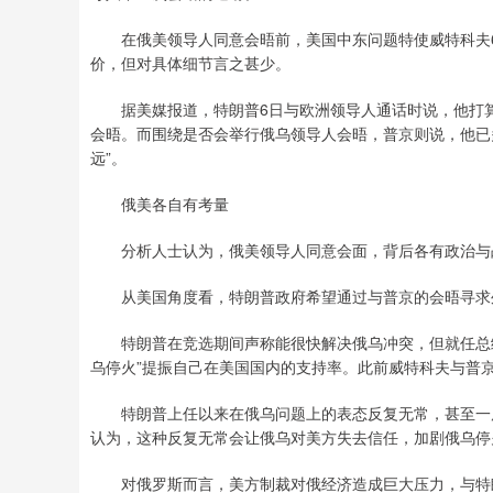
在俄美领导人同意会晤前，美国中东问题特使威特科夫6
价，但对具体细节言之甚少。
据美媒报道，特朗普6日与欧洲领导人通话时说，他打算
会晤。而围绕是否会举行俄乌领导人会晤，普京则说，他已
远”。
俄美各自有考量
分析人士认为，俄美领导人同意会面，背后各有政治与
从美国角度看，特朗普政府希望通过与普京的会晤寻求
特朗普在竞选期间声称能很快解决俄乌冲突，但就任总统
乌停火”提振自己在美国国内的支持率。此前威特科夫与普
特朗普上任以来在俄乌问题上的表态反复无常，甚至一度
认为，这种反复无常会让俄乌对美方失去信任，加剧俄乌停
对俄罗斯而言，美方制裁对俄经济造成巨大压力，与特