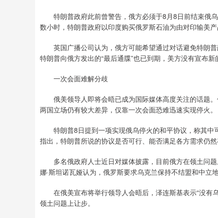
特朗普政府此前曾警告，俄方必须于8月8日前结束俄乌
数小时，特朗普政府以印度购买俄罗斯石油为由对印输美产
英国广播公司认为，俄方可能希望通过对话避免特朗普政
特朗普向俄方发出的“最后通牒”也已到期，美方没有宣布
一次会面难解分歧
俄美领导人即将会晤已成为国际媒体高度关注的话题。俄
两国立场仍有较大差异，仅靠一次会面恐难迅速实现停火。
特朗普8日提到一项实现俄乌停火的和平协议，称其中可能
指出，特朗普所说的协议是否可行、能否满足各方需求仍然
多名俄政府人士近日对媒体披露，目前俄方在领土问题上
娜·斯坦诺瓦娅认为，俄罗斯要求乌克兰保持不结盟和中立
在俄美宣布将举行领导人会晤后，泽连斯基表示“没有乌克
领土问题上让步。