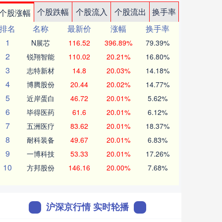
个股跌幅
个股流入
个股流出
换手率
个股涨幅
排名
名称
最新价
涨幅
换手率
1
N展芯
116.52
396.89%
79.39%
2
锐翔智能
110.02
20.21%
16.80%
3
志特新材
14.8
20.03%
14.18%
4
博腾股份
20.44
20.02%
14.77%
5
近岸蛋白
46.72
20.01%
5.62%
6
毕得医药
61.6
20.01%
6.12%
7
五洲医疗
83.62
20.01%
18.37%
8
耐科装备
49.67
20.01%
6.83%
9
一博科技
53.33
20.01%
17.26%
10
方邦股份
146.16
20.00%
7.68%
沪深京行情 实时轮播