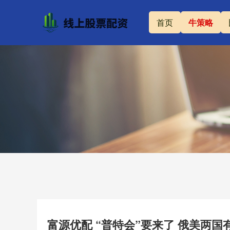
首页
牛策略
富源优配 “普特会”要来了 俄美两国