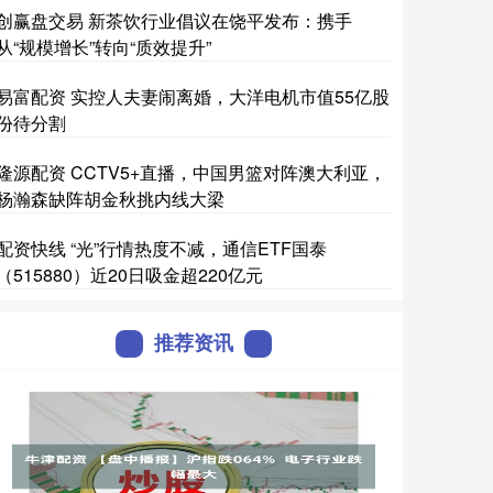
创赢盘交易 新茶饮行业倡议在饶平发布：携手
从“规模增长”转向“质效提升”
易富配资 实控人夫妻闹离婚，大洋电机市值55亿股
份待分割
隆源配资 CCTV5+直播，中国男篮对阵澳大利亚，
杨瀚森缺阵胡金秋挑内线大梁
配资快线 “光”行情热度不减，通信ETF国泰
（515880）近20日吸金超220亿元
推荐资讯