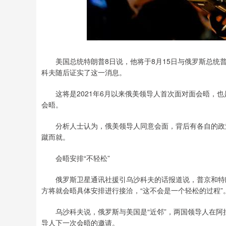
深证成指
14311.01
8
1.02%
200.89
1.
美国总统特朗普8日说，他将于8月15日与俄罗斯总统普
科夫随后证实了这一消息。
这将是2021年6月以来俄美领导人首次面对面会晤，也是
会晤。
分析人士认为，俄美领导人同意会面，背后有各自的政治
蹴而就。
会晤安排“不轻松”
俄罗斯卫星通讯社援引乌沙科夫的话报道说，普京和特朗
方将就会晤具体安排进行接洽，“这不会是一个轻松的过程”
乌沙科夫说，俄罗斯与美国是“近邻”，两国领导人在阿拉
导人下一次会晤的邀请。