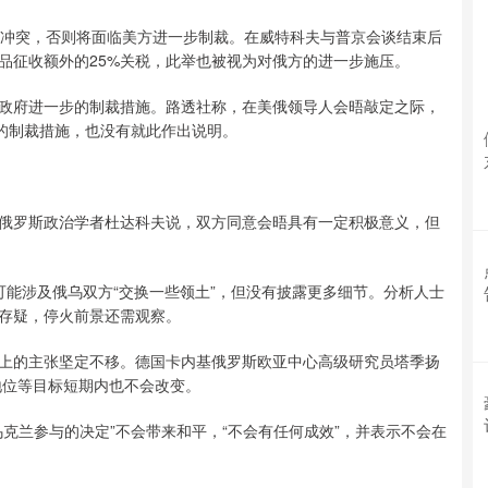
冲突，否则将面临美方进一步制裁。在威特科夫与普京会谈结束后
品征收额外的25%关税，此举也被视为对俄方的进一步施压。
府进一步的制裁措施。路透社称，在美俄领导人会晤敲定之际，
新的制裁措施，也没有就此作出说明。
罗斯政治学者杜达科夫说，双方同意会晤具有一定积极意义，但
涉及俄乌双方“交换一些领土”，但没有披露更多细节。分析人士
存疑，停火前景还需观察。
的主张坚定不移。德国卡内基俄罗斯欧亚中心高级研究员塔季扬
地位等目标短期内也不会改变。
兰参与的决定”不会带来和平，“不会有任何成效”，并表示不会在