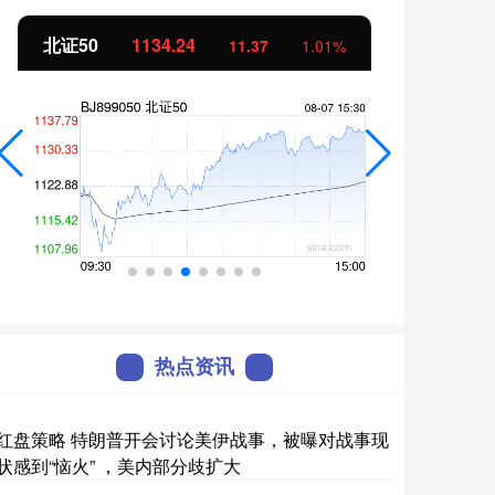
北证50
1134.24
创业
11.37
1.01%
热点资讯
红盘策略 特朗普开会讨论美伊战事，被曝对战事现
状感到“恼火” ，美内部分歧扩大