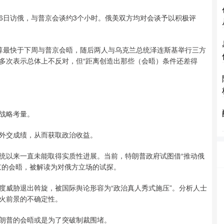
日访俄，与普京会谈约3个小时。俄美双方均对会谈予以积极评
最快于下周与普京会晤，随后两人与乌克兰总统泽连斯基举行三方
多次表示总体上不反对，但“距离创造出那些（会晤）条件还差得
战略考量。
外交成绩，从而获取政治收益。
以来一直未能取得实质性进展。当前，特朗普政府试图借“推动俄
京的会晤，被解读为对俄方立场的试探。
威胁退出斡旋，被国际舆论形容为“政治真人秀式施压”。分析人士
火前景的不确定性。
朗普的会晤或是为了突破制裁围堵。