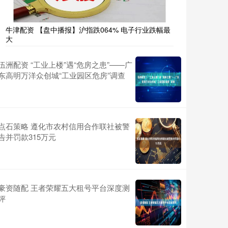
牛津配资 【盘中播报】沪指跌064% 电子行业跌幅最
大
伍洲配资 ​“工业上楼”遇“危房之患”——广
东高明万洋众创城“工业园区危房”调查
点石策略 遵化市农村信用合作联社被警
告并罚款315万元
豪资随配 王者荣耀五大租号平台深度测
评