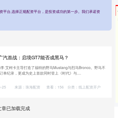
配资平台,选择正规配资平台，是投资成功的第一步。我们承诺资
广汽首战：启境GT7能否成黑马？
李·艾柯卡主导打造了福特的野马Mustang与烈马Bronco。野马不
单纪录，更成为史上首款同时登上《时代》与....
-25
来源：珠海配资
查看：
156
分类：
线上配资开户
文章已加载完成