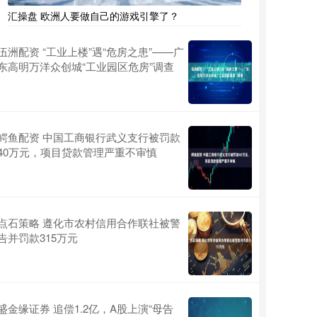
汇操盘 欧洲人要做自己的游戏引擎了？
伍洲配资 ​“工业上楼”遇“危房之患”——广
东高明万洋众创城“工业园区危房”调查
鳄鱼配资 中国工商银行武义支行被罚款
40万元，项目贷款管理严重不审慎
点石策略 遵化市农村信用合作联社被警
告并罚款315万元
盛金缘证券 追偿1.2亿，A股上演“母告