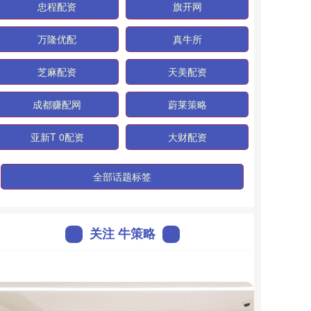
忠程配资
旗开网
万隆优配
真牛所
芝麻配资
天美配资
成都赚配网
蔚莱策略
亚新T 0配资
大财配资
全部话题标签
关注 牛策略