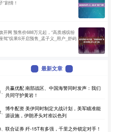
子”剧情！
旗开网 预售价688万元起，“高质感缤纷
座驾”缤果S开启预售_孟子义_用户_舒屿
最新文章
共赢优配 南部战区、中国海警同时发声：我们
1、
共同守护黄岩！
博牛配资 美伊同时制定大战计划，美军瞄准能
2、
源设施，伊朗矛头对准以色列
联合证券 歼-15T有多强，千里之外锁定对手！
3、