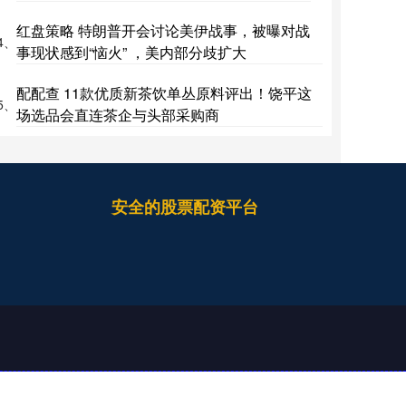
红盘策略 特朗普开会讨论美伊战事，被曝对战
4、
事现状感到“恼火” ，美内部分歧扩大
配配查 11款优质新茶饮单丛原料评出！饶平这
5、
场选品会直连茶企与头部采购商
安全的股票配资平台