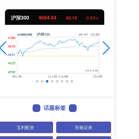
沪深300
4694.44
北证
43.13
0.93%
话题标签
宝利配资
民银证券