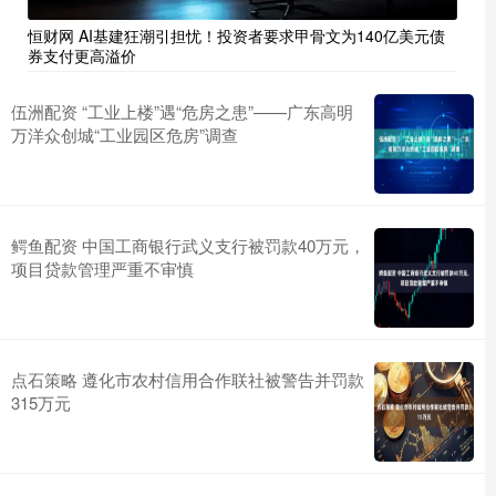
恒财网 AI基建狂潮引担忧！投资者要求甲骨文为140亿美元债
券支付更高溢价
伍洲配资 ​“工业上楼”遇“危房之患”——广东高明
万洋众创城“工业园区危房”调查
鳄鱼配资 中国工商银行武义支行被罚款40万元，
项目贷款管理严重不审慎
点石策略 遵化市农村信用合作联社被警告并罚款
315万元