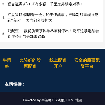
联合证券 歼-15T有多强，千里之外锁定对手！
3、
红盘策略 特朗普开会讨论美伊战事，被曝对战事现状感
4、
到“恼火” ，美内部分歧扩大
配配查 11款优质新茶饮单丛原料评出！饶平这场选品会
5、
直连茶企与头部采购商
牛策
比较好的股
线上配资
安全的股票配
略
票配资
开户
资平台
友情链接：
Powered by
牛策略
RSS地图
HTML地图