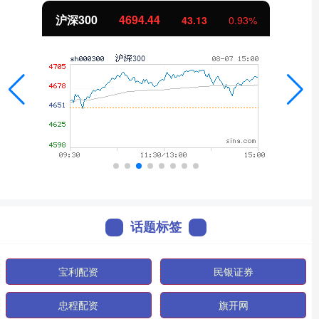
沪深300
4694.44
43.13
0.93%
话题标签
宝利配资
民银证券
忠程配资
旗开网