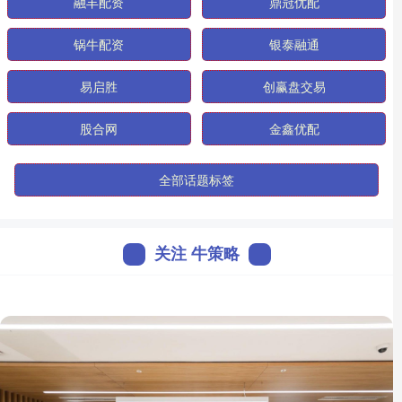
融丰配资
鼎冠优配
锅牛配资
银泰融通
易启胜
创赢盘交易
股合网
金鑫优配
全部话题标签
关注 牛策略