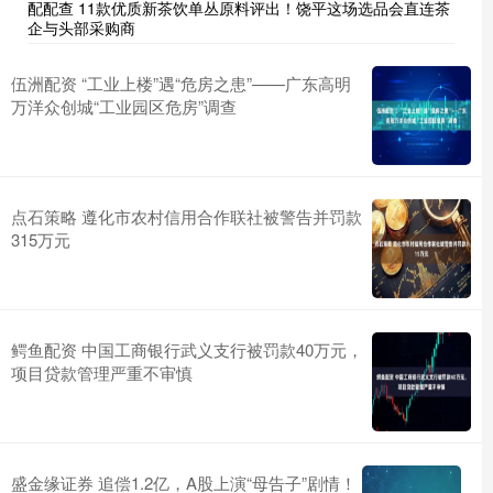
配配查 11款优质新茶饮单丛原料评出！饶平这场选品会直连茶
企与头部采购商
伍洲配资 ​“工业上楼”遇“危房之患”——广东高明
万洋众创城“工业园区危房”调查
点石策略 遵化市农村信用合作联社被警告并罚款
315万元
鳄鱼配资 中国工商银行武义支行被罚款40万元，
项目贷款管理严重不审慎
盛金缘证券 追偿1.2亿，A股上演“母告子”剧情！