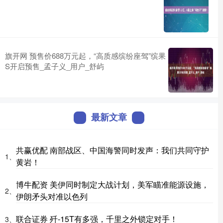
旗开网 预售价688万元起，“高质感缤纷座驾”缤果
S开启预售_孟子义_用户_舒屿
最新文章
共赢优配 南部战区、中国海警同时发声：我们共同守护
1、
黄岩！
博牛配资 美伊同时制定大战计划，美军瞄准能源设施，
2、
伊朗矛头对准以色列
联合证券 歼-15T有多强，千里之外锁定对手！
3、