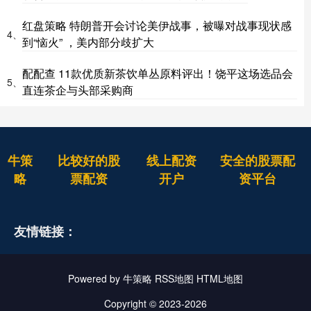
红盘策略 特朗普开会讨论美伊战事，被曝对战事现状感
4、
到“恼火” ，美内部分歧扩大
配配查 11款优质新茶饮单丛原料评出！饶平这场选品会
5、
直连茶企与头部采购商
牛策
比较好的股
线上配资
安全的股票配
略
票配资
开户
资平台
友情链接：
Powered by
牛策略
RSS地图
HTML地图
Copyright
© 2023-2026