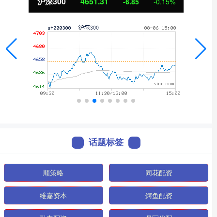
北证50
1122.88
3.42
0.30%
话题标签
顺策略
同花配资
维嘉资本
鳄鱼配资