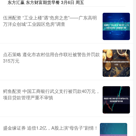
东方汇赢 东方财富期货早餐 3月6日 周五
伍洲配资 ​“工业上楼”遇“危房之患”——广东高明
万洋众创城“工业园区危房”调查
点石策略 遵化市农村信用合作联社被警告并罚款
315万元
鳄鱼配资 中国工商银行武义支行被罚款40万元，
项目贷款管理严重不审慎
盛金缘证券 追偿1.2亿，A股上演“母告子”剧情！