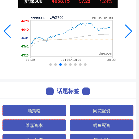
北证50
1119.46
4%
25.97
2.38%
话题标签
顺策略
同花配资
维嘉资本
鳄鱼配资