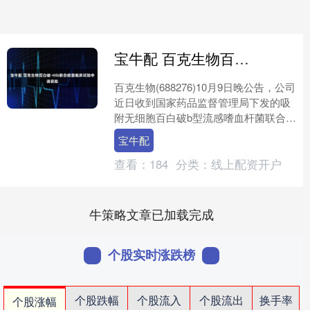
宝牛配 百克生物百白破-Hib联合疫苗临床试验申请获批
百克生物(688276)10月9日晚公告，公司
近日收到国家药品监督管理局下发的吸
附无细胞百白破b型流感嗜血杆菌联合疫
苗（简称“百白破-Hib联合疫苗”）的《药
宝牛配
物....
查看：
184
分类：
线上配资开户
牛策略文章已加载完成
个股实时涨跌榜
个股跌幅
个股流入
个股流出
换手率
个股涨幅