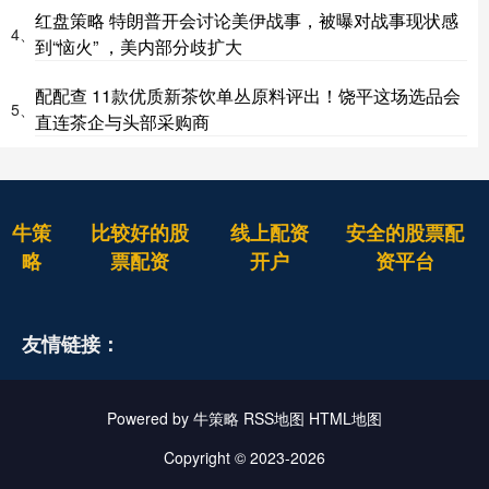
红盘策略 特朗普开会讨论美伊战事，被曝对战事现状感
4、
到“恼火” ，美内部分歧扩大
配配查 11款优质新茶饮单丛原料评出！饶平这场选品会
5、
直连茶企与头部采购商
牛策
比较好的股
线上配资
安全的股票配
略
票配资
开户
资平台
友情链接：
Powered by
牛策略
RSS地图
HTML地图
Copyright
© 2023-2026