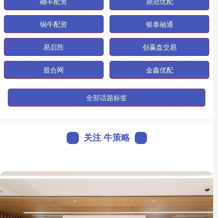
融丰配资
鼎冠优配
锅牛配资
银泰融通
易启胜
创赢盘交易
股合网
金鑫优配
全部话题标签
关注 牛策略