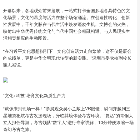
开幕以来，各地观众前来逛展，一站式打卡全国多地各具特色的文
化场景，文化的温度与活力在整个场馆涌流。在创造性转化、创新
性发展中，千年文脉在当代生活中焕发蓬勃生机。文博会的火热，
映射出中华优秀传统文化与当代中国社会相融相通、与人民现实生
活相契相应的生动图景。
“在习近平文化思想指引下，文化创造活力走向繁荣，这不仅是展会
的成绩单，更是中华文明现代转型的新实践。”深圳市委党校副校长
谢志岿说。
“文化+科技”培育文化新质生产力
“就像来到现场一样！”参展观众吴小兰戴上VR眼镜，瞬间穿越到三
星堆祭祀坑考古发掘现场，身临其境体验考古环境。“复活”的青铜大
立人担任导游，考古领队“数字人”进行专家讲解，10分钟便浓缩一场
奇幻考古之旅。