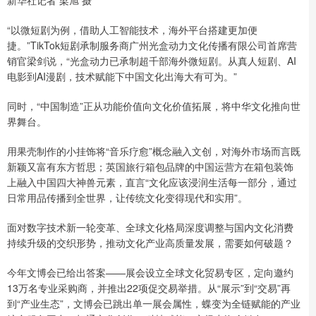
新华社记者 梁旭 摄
“以微短剧为例，借助人工智能技术，海外平台搭建更加便
捷。”TikTok短剧承制服务商广州光盒动力文化传播有限公司首席营
销官梁剑说，“光盒动力已承制超千部海外微短剧。从真人短剧、AI
电影到AI漫剧，技术赋能下中国文化出海大有可为。”
同时，“中国制造”正从功能价值向文化价值拓展，将中华文化推向世
界舞台。
用果壳制作的小挂饰将“音乐疗愈”概念融入文创，对海外市场而言既
新颖又富有东方哲思；英国旅行箱包品牌的中国运营方在箱包装饰
上融入中国四大神兽元素，直言“文化应该浸润生活每一部分，通过
日常用品传播到全世界，让传统文化变得现代和实用”。
面对数字技术新一轮变革、全球文化格局深度调整与国内文化消费
持续升级的交织形势，推动文化产业高质量发展，需要如何破题？
今年文博会已给出答案——展会设立全球文化贸易专区，定向邀约
13万名专业采购商，并推出22项促交易举措。从“展示”到“交易”再
到“产业生态”，文博会已跳出单一展会属性，蝶变为全链赋能的产业