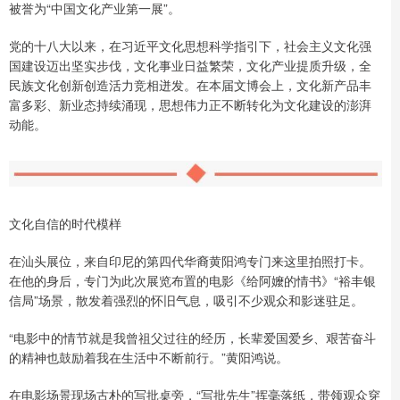
被誉为“中国文化产业第一展”。
党的十八大以来，在习近平文化思想科学指引下，社会主义文化强
国建设迈出坚实步伐，文化事业日益繁荣，文化产业提质升级，全
民族文化创新创造活力竞相迸发。在本届文博会上，文化新产品丰
富多彩、新业态持续涌现，思想伟力正不断转化为文化建设的澎湃
动能。
文化自信的时代模样
在汕头展位，来自印尼的第四代华裔黄阳鸿专门来这里拍照打卡。
在他的身后，专门为此次展览布置的电影《给阿嬤的情书》“裕丰银
信局”场景，散发着强烈的怀旧气息，吸引不少观众和影迷驻足。
“电影中的情节就是我曾祖父过往的经历，长辈爱国爱乡、艰苦奋斗
的精神也鼓励着我在生活中不断前行。”黄阳鸿说。
在电影场景现场古朴的写批桌旁，“写批先生”挥毫落纸，带领观众穿