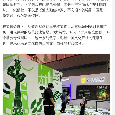
越回旧时光。不少观众在此提笔蘸墨，体验一把写“侨批”的独特韵
味。一纸侨批，不仅是潮汕人勤俭持家、不忘根本的缩影，更是一
份穿越世代的家国情怀。
在文博会展区，从敦煌壁画到三星堆文物，从景德镇陶瓷到贵州苗
绣，引人共鸣的场景比比皆是。8大展馆、16万平方米展览面积、34
个细分专业展区……这一系列数字，彰显中国文化产业的蓬勃生
机，也承载着从文化自信迈向文化自强的时代强音。