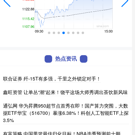
热点资讯
联合证券 歼-15T有多强，千里之外锁定对手！
鑫旺资管 让单丛“潮”起来！饶平这场大师秀调出茶饮新风味
通弘网 华为昇腾950超节点首秀在即！国产算力突围，大数
据ETF华宝（516700）暴涨6.38%！科创人工智能ETF上探
3.5%
有富策略 中国男篮最佳归化目标！NBA选秀预测前十顺