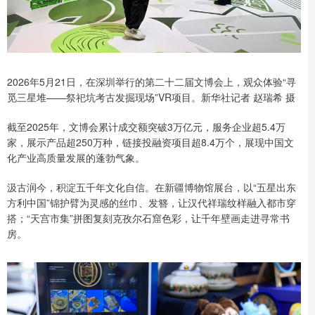
2026年5月21日，在深圳举行的第二十二届文博会上，观众体验“寻
觅三星堆——祭祀坑考古发掘现场”VR项目。新华社记者 赵瑞希 摄
截至2025年，文博会累计成交额突破3万亿元，服务企业超5.4万
家，展示产品超250万种，链接投融资项目超8.4万个，展现中国文
化产业高质量发展的蓬勃气象。
汲古润今，积淀五千年文化自信。在新疆博物馆展台，以“五星出东
方利中国”锦护臂为灵感的丝巾、发簪，让汉代祥瑞纹样融入都市穿
搭；“天宫市集”拼图复刻克孜尔石窟色彩，让千年壁画走进寻常书
房。