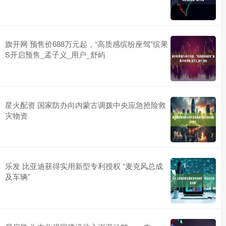
旗开网 预售价688万元起，“高质感缤纷座驾”缤果
S开启预售_孟子义_用户_舒屿
星火配资 国家防办向内蒙古调拨中央应急抢险救
灾物资
乐发 比亚迪获得实用新型专利授权 “麦克风总成
及车辆”