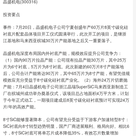
晶盛机电(300316)
投资要点
事件：7月20日，晶盛机电子公司宁夏创盛年产60万片8英寸碳化硅
衬底片配套晶体项目开工仪式圆满举行，此次开工的项目，是继浙
江基地和马来西亚槟城30万片产能基地之后又一重要落子。
晶盛机电深度布局国内外衬底产能，规模效应提升公司竞争力：
（1）国内90万片拉晶产能：公司现有拉晶产能30万片，其中25万
片为6寸衬底，5万片为8寸衬底。此次新建的60万片8寸产能落地
后，公司合计产能将达90万片，其中65万片为8寸产能，有望凭借规
模效应充分受益于8寸碳化硅衬底产业化。（2）海外24万片切磨抛
产能：7月4日晶盛机电子公司浙江晶瑞SuperSiC马来西亚新制造工
厂在槟城州成功举办奠基仪式，该项目总占地面积4万平方米，计划
于今年正式动工，一期项目建成后8英寸碳化硅衬底预计可实现24万
片/年的高效产能。
8寸SiC能够显著降本，公司有望充分受益于下游客户加速转型8寸：
SiC衬底向8寸转型趋势明显，国产厂商进展顺利、格局向好。相比6
寸，8寸SiC衬底可将单芯片成本降低35%，有效芯片数量增加