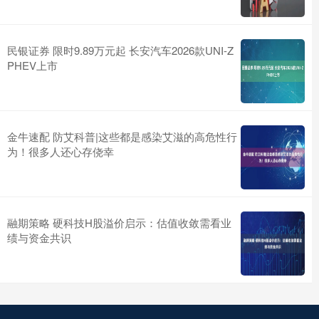
民银证券 限时9.89万元起 长安汽车2026款UNI-Z
PHEV上市
金牛速配 防艾科普|这些都是感染艾滋的高危性行
为！很多人还心存侥幸
融期策略 硬科技H股溢价启示：估值收敛需看业
绩与资金共识