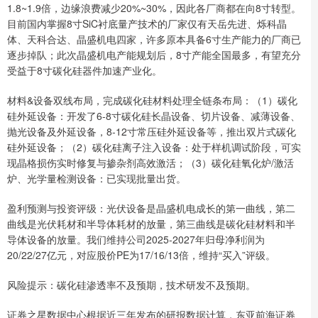
1.8~1.9倍，边缘浪费减少20%~30%，因此各厂商都在向8寸转型。
目前国内掌握8寸SiC衬底量产技术的厂家仅有天岳先进、烁科晶
体、天科合达、晶盛机电四家，许多原本具备6寸生产能力的厂商已
逐步掉队；此次晶盛机电产能规划后，8寸产能全国最多，有望充分
受益于8寸碳化硅器件加速产业化。
材料&设备双线布局，完成碳化硅材料处理全链条布局：（1）碳化
硅外延设备：开发了6-8寸碳化硅长晶设备、切片设备、减薄设备、
抛光设备及外延设备，8-12寸常压硅外延设备等，推出双片式碳化
硅外延设备；（2）碳化硅离子注入设备：处于样机调试阶段，可实
现晶格损伤实时修复与掺杂剂高效激活；（3）碳化硅氧化炉/激活
炉、光学量检测设备：已实现批量出货。
盈利预测与投资评级：光伏设备是晶盛机电成长的第一曲线，第二
曲线是光伏耗材和半导体耗材的放量，第三曲线是碳化硅材料和半
导体设备的放量。我们维持公司2025-2027年归母净利润为
20/22/27亿元，对应股价PE为17/16/13倍，维持“买入”评级。
风险提示：碳化硅渗透率不及预期，技术研发不及预期。
证券之星数据中心根据近三年发布的研报数据计算，东亚前海证券