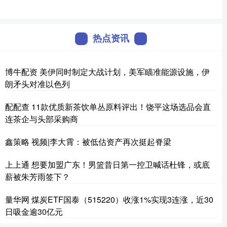
热点资讯
博牛配资 美伊同时制定大战计划，美军瞄准能源设施，伊
朗矛头对准以色列
配配查 11款优质新茶饮单丛原料评出！饶平这场选品会直
连茶企与头部采购商
鑫策略 视频|李大霄：被低估资产再次挺起脊梁
上上通 想要加盟广东！男篮昔日第一控卫喊话杜锋，或底
薪被朱芳雨签下？
量华网 煤炭ETF国泰（515220）收涨1%实现3连涨，近30
日吸金逾30亿元