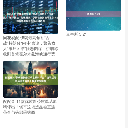
真牛所 5.21
同花易配 伊朗最高领袖“舌
战”特朗普“内斗”言论，警告敌
人“破坏团结”险恶图谋；伊朗称
收到首笔霍尔木兹海峡通行费
配配查 11款优质新茶饮单丛原
料评出！饶平这场选品会直连
茶企与头部采购商