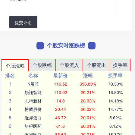
提交评论
个股实时涨跌榜
个股跌幅
个股流入
个股流出
换手率
个股涨幅
排名
名称
最新价
涨幅
换手率
1
N展芯
116.52
396.89%
79.39%
2
锐翔智能
110.02
20.21%
16.80%
3
志特新材
14.8
20.03%
14.18%
4
博腾股份
20.44
20.02%
14.77%
5
近岸蛋白
46.72
20.01%
5.62%
6
毕得医药
61.6
20.01%
6.12%
7
五洲医疗
83.62
20.01%
18.37%