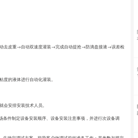
）
动去皮重→自动双速度灌装→完成自动提抢→防滴盘接液→误差检
粘度的液体进行自动化灌装。
，就会安排安装技术人员。
现场条件制定设备安装顺序、设备安装注意事项，并进行次设备调
件，先确定调试方案，指导客户做调试前的准备工作；若参数与规定