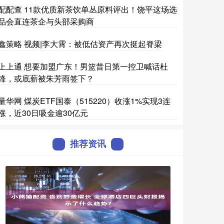
配配查 11款优质新茶饮单丛原料评出！饶平这场选
品会直连茶企与头部采购商
鑫策略 视频|李大霄：被低估资产再次挺起脊梁
上上通 想要加盟广东！男篮昔日第一控卫喊话杜
锋，或底薪被朱芳雨签下？
量华网 煤炭ETF国泰（515220）收涨1%实现3连
涨，近30日吸金逾30亿元
推荐资讯