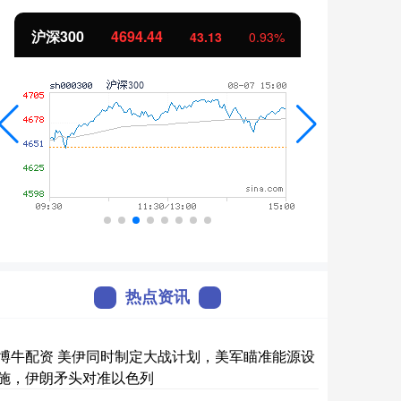
沪深300
4694.44
北证
43.13
0.93%
热点资讯
博牛配资 美伊同时制定大战计划，美军瞄准能源设
施，伊朗矛头对准以色列