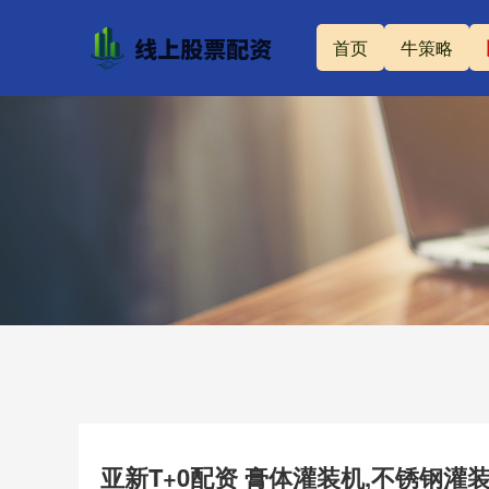
首页
牛策略
亚新T+0配资 膏体灌装机,不锈钢灌