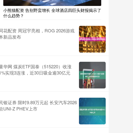
小熊猫配资 告别野蛮增长 全球酒店四巨头财报揭示了
什么趋势？
同花配资 周冠宇亮相，ROG 2026游戏
本新品发布
量华网 煤炭ETF国泰（515220）收涨
1%实现3连涨，近30日吸金逾30亿元
民银证券 限时9.89万元起 长安汽车2026
款UNI-Z PHEV上市