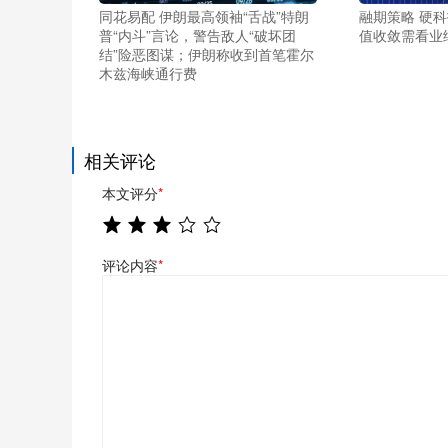
同花易配 伊朗最高领袖“舌战”特朗
融期策略 硬
普“内斗”言论，警告敌人“破坏团
值收敛需看业
结”险恶图谋；伊朗称收到首笔霍尔
木兹海峡通行费
相关评论
本文评分
*
评论内容
*