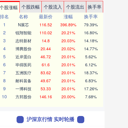
个股跌幅
个股流入
个股流出
换手率
个股涨幅
排名
名称
最新价
涨幅
换手率
1
N展芯
116.52
396.89%
79.39%
2
锐翔智能
110.02
20.21%
16.80%
3
志特新材
14.8
20.03%
14.18%
4
博腾股份
20.44
20.02%
14.77%
5
近岸蛋白
46.72
20.01%
5.62%
6
毕得医药
61.6
20.01%
6.12%
7
五洲医疗
83.62
20.01%
18.37%
8
耐科装备
49.67
20.01%
6.83%
9
一博科技
53.33
20.01%
17.26%
10
方邦股份
146.16
20.00%
7.68%
沪深京行情 实时轮播